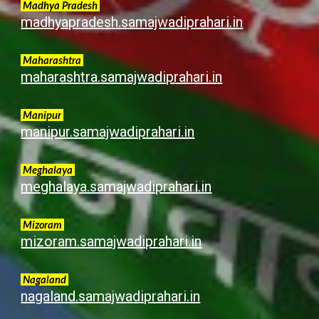
Madhya Pradesh
madhyapradesh.samajwadiprahari.in
Maharashtra
maharashtra.samajwadiprahari.in
Manipur
manipur.samajwadiprahari.in
Meghalaya
meghalaya.samajwadiprahari.in
Mizoram
mizoram.samajwadiprahari.in
Nagaland
nagaland.samajwadiprahari.in