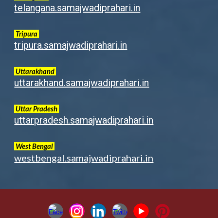
telangana.samajwadiprahari.in
Tripura
tripura.samajwadiprahari.in
Uttarakhand
uttarakhand.samajwadiprahari.in
Uttar Pradesh
uttarpradesh.samajwadiprahari.in
West Bengal
westbengal.samajwadiprahari.in