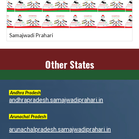
Samajwadi Prahari
Other States
Andhra Pradesh
andhrapradesh.samajwadiprahari.in
Arunachal
Pradesh
arunachalpradesh.samajwadiprahari.in