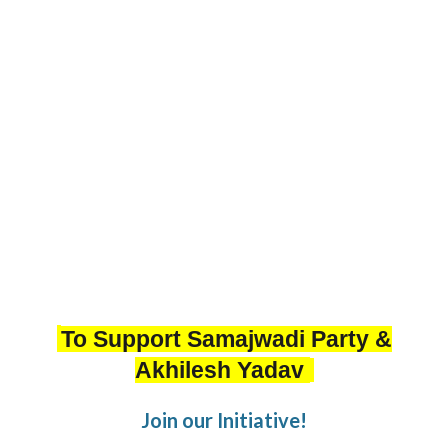
To Support Samajwadi Party &
Akhilesh Yadav
Join our Initiative!