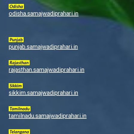
Odisha
odisha.samajwadiprahari.in
Punjab
punjab.samajwadiprahari.in
Rajasthan
rajasthan.samajwadiprahari.in
Sikkim
sikkim.samajwadiprahari.in
Tamilnadu
tamilnadu.samajwadiprahari.in
Telangana