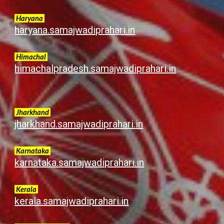
Haryana
haryana.samajwadiprahari.in
Himachal
himachalpradesh.samajwadiprahari.in
Jharkhand
jharkhand.samajwadiprahari.in
Karnataka
karnataka.samajwadiprahari.in
Kerala
k
erala.samajwadiprahari.in