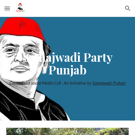
Skip to main content
Skip to navigation
Samajwadi Party
Punjab
Centralised social Media Cell : An Initiative by
Samajwadi Prahari