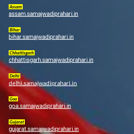
Assam
assam.samajwadiprahari.in
Bihar
bihar.samajwadiprahari.in
Chhattisgarh
chhattisgarh.samajwadiprahari.in
Delhi
delhi.samajwadiprahari.in
Goa
goa.samajwadiprahari.in
G
ujarat
gujarat.samajwadiprahari.in